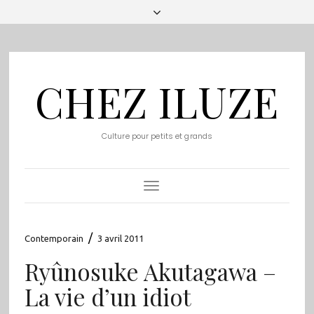
CHEZ ILUZE
Culture pour petits et grands
Toggle
Navigation
/
Contemporain
3 avril 2011
Ryûnosuke Akutagawa –
La vie d’un idiot