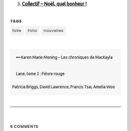
Collectif – Noël, quel bonheur !
TAGS
folie
Folio
nouvelles
Navigation
Karen Marie Moning – Les chroniques de MacKayla
de
l’article
Lane, tome 2 : Fièvre rouge
Patricia Briggs, David Lawrence, Francis Tsai, Amelia Woo
– Mercy Thompson: Retour aux sources
6 COMMENTS