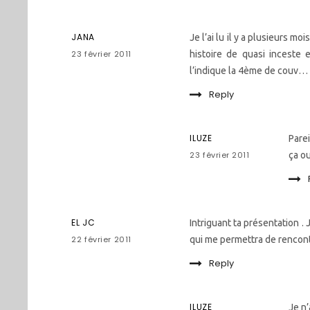
JANA
Je l’ai lu il y a plusieurs mo
23 février 2011
histoire de quasi inceste 
l’indique la 4ème de couv…
Reply
ILUZE
Parei
23 février 2011
ça ou
EL JC
Intriguant ta présentation . 
22 février 2011
qui me permettra de rencont
Reply
ILUZE
Je n’