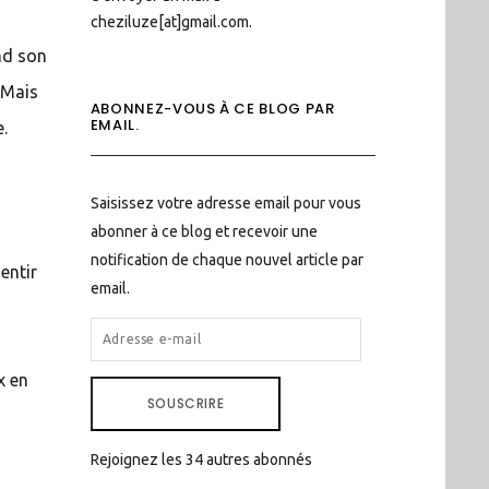
cheziluze[at]gmail.com.
and son
 Mais
ABONNEZ-VOUS À CE BLOG PAR
EMAIL.
e.
Saisissez votre adresse email pour vous
abonner à ce blog et recevoir une
notification de chaque nouvel article par
sentir
email.
ADRESSE
E-
x en
MAIL
SOUSCRIRE
Rejoignez les 34 autres abonnés