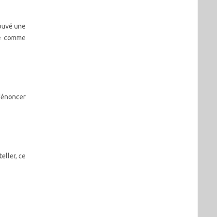
trouvé une
té comme
 dénoncer
eller, ce