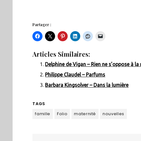
Partager :
Articles Similaires:
Delphine de Vigan – Rien ne s’oppose à la 
Philippe Claudel – Parfums
Barbara Kingsolver – Dans la lumière
TAGS
famille
Folio
maternité
nouvelles
Navigation