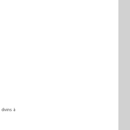
l
 divins à