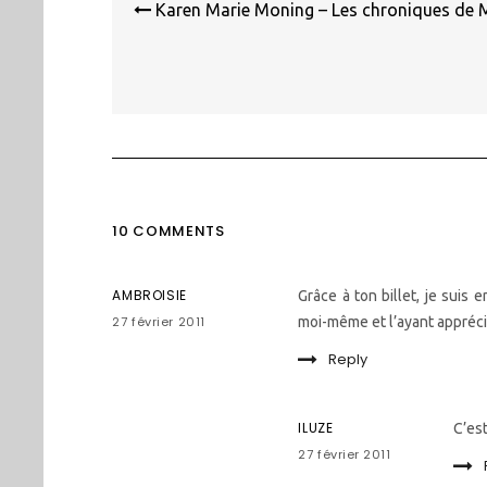
de
Karen Marie Moning – Les chroniques de Ma
l’article
10 COMMENTS
AMBROISIE
Grâce à ton billet, je suis
27 février 2011
moi-même et l’ayant appréci
Reply
ILUZE
C’est
27 février 2011