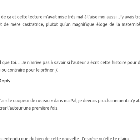
is de ça et cette lecture m’avait mise très mal à l’aise moi aussi. J’y avais 
et de mère castratrice, plutôt qu’un magnifique éloge de la materni
l que toi… Je n’arrive pas à savoir si l’auteur a écrit cette histoire pour
 ou contraire pour le prôner :/.
Reply
J’ai « le coupeur de roseau » dans ma Pal, je devrais prochainement m’y att
rer l’auteur une première fois.
ai entendu que du bien de cette nouvelle. J’espère qu’elle te plaira.