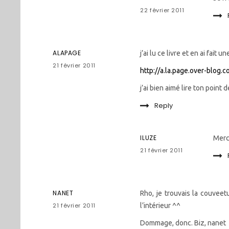
22 février 2011
ALAPAGE
j’ai lu ce livre et en ai fait u
21 février 2011
http://a.la.page.over-blog.
j’ai bien aimé lire ton point 
Reply
ILUZE
Merci
21 février 2011
NANET
Rho, je trouvais la couveet
21 février 2011
l’intérieur ^^
Dommage, donc. Biz, nanet