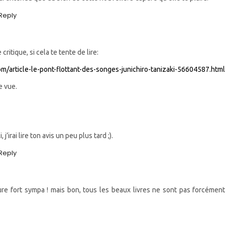
Reply
ne critique, si cela te tente de lire:
com/article-le-pont-flottant-des-songes-junichiro-tanizaki-56604587.htm
de vue.
, j’irai lire ton avis un peu plus tard ;).
Reply
ure fort sympa ! mais bon, tous les beaux livres ne sont pas forcément