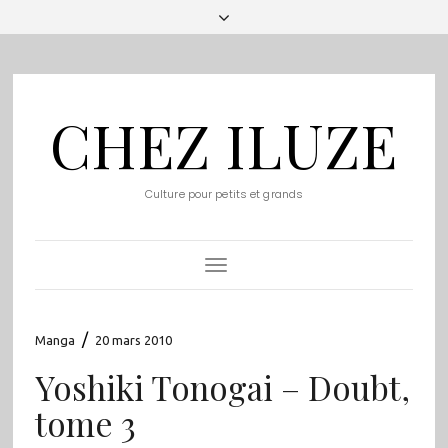
CHEZ ILUZE
Culture pour petits et grands
Toggle
Navigation
/
Manga
20 mars 2010
Yoshiki Tonogai – Doubt,
tome 3