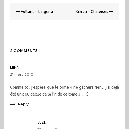
Navigation
Voltaire – L’ingénu
Xinran – Chinoises
de
l’article
2 COMMENTS
MINA
21 mars 2010
Comme toi, j’espère que le tome 4 ne gâchera rien…j’ai déjà
été un peu déçue de la fin de ce tome 3… :$
Reply
ILUZE