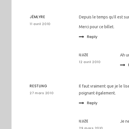
JÉMLYRE
Depuis le temps qu’il est sur
11 avril 2010
Merci pour ce billet.
Reply
ILUZE
Ah un
12 avril 2010
RESTLING
Il faut vraiment que je le l
27 mars 2010
poignant également.
Reply
ILUZE
Je n
29 mars 2010