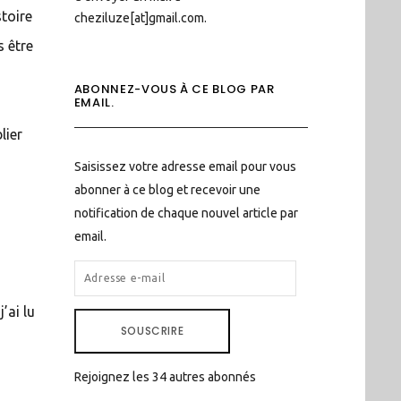
stoire
cheziluze[at]gmail.com.
s être
ABONNEZ-VOUS À CE BLOG PAR
EMAIL.
lier
Saisissez votre adresse email pour vous
abonner à ce blog et recevoir une
notification de chaque nouvel article par
email.
ADRESSE
E-
’ai lu
MAIL
SOUSCRIRE
Rejoignez les 34 autres abonnés