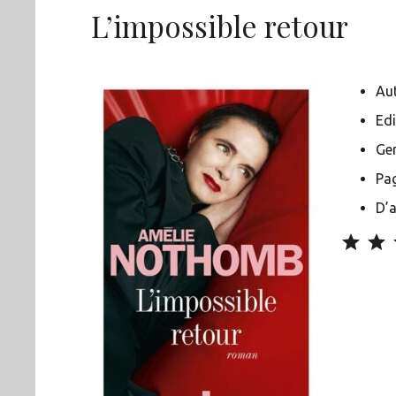
L’impossible retour
Au
Edi
Gen
Pag
D’a