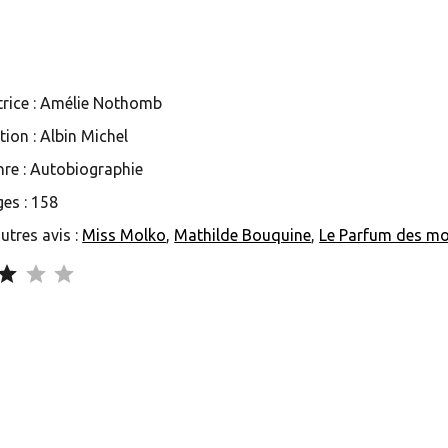
trice : Amélie Nothomb
tion : Albin Michel
re : Autobiographie
es : 158
utres avis :
Miss Molko
,
Mathilde Bouquine
,
Le Parfum des m
Note : 3 sur 5.