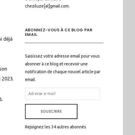
cheziluze[at]gmail.com.
ABONNEZ-VOUS À CE BLOG PAR
EMAIL.
i déjà
Saisissez votre adresse email pour vous
abonner à ce blog et recevoir une
 son
notification de chaque nouvel article par
i 2023.
email.
ADRESSE
m
,
E-
MAIL
SOUSCRIRE
Rejoignez les 34 autres abonnés