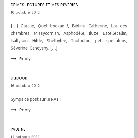
les
DE MES LECTURES ET MES RÊVERIES
commentaires
16 octobre 2012
[…] Coralie, Quel bookan !, Biblimi, Catherine, L’or des
chambres, Missycornish, Asphodèle, Iluze, Estellecalim,
Isallysun, Hilde, Shelbylee, Touloulou, petit_speculoos,
Séverine, Candyshy, […]
Reply
LILIBOOK
16 octobre 2012
Sympa ce post sur le RAT !!
Reply
PAULINE
14 octobre 2012