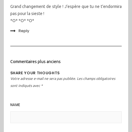
Grand changement de style ! J’espère que tu ne t’endormira
pas pour la sieste !
*O* *O* *O*
Reply
Navigation
Commentaires plus anciens
dans
SHARE YOUR THOUGHTS
les
Votre adresse e-mail ne sera pas publiée.
Les champs obligatoires
commentaires
sont indiqués avec
*
NAME