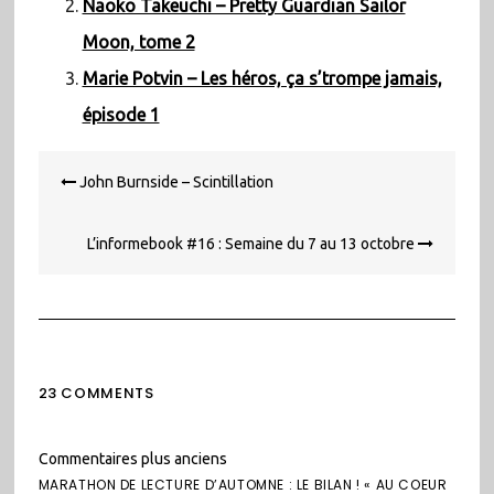
Naoko Takeuchi – Pretty Guardian Sailor
Moon, tome 2
Marie Potvin – Les héros, ça s’trompe jamais,
épisode 1
Navigation
John Burnside – Scintillation
de
l’article
L’informebook #16 : Semaine du 7 au 13 octobre
23 COMMENTS
Navigation
Commentaires plus anciens
dans
MARATHON DE LECTURE D’AUTOMNE : LE BILAN ! « AU COEUR