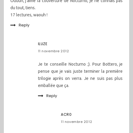
Ouuuh, j’aime la couverture de Nocturno, je ne connais pas
du tout, tiens.
17 lectures, waouh !
Reply
ILUZE
11 novembre 2012
Je te conseille Nocturno ;). Pour Bottero, je
pense que je vais juste terminer la première
trilogie après on verra. Je ne suis pas plus
emballée que ça.
Reply
ACR0
11 novembre 2012