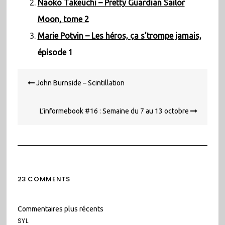
Naoko Takeuchi – Pretty Guardian Sailor
Moon, tome 2
Marie Potvin – Les héros, ça s’trompe jamais,
épisode 1
Navigation
John Burnside – Scintillation
de
l’article
L’informebook #16 : Semaine du 7 au 13 octobre
23 COMMENTS
Navigation
Commentaires plus récents
dans
SYL.