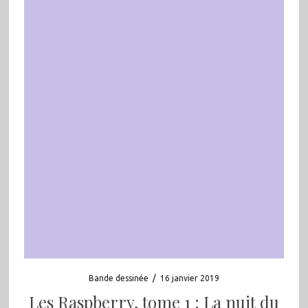
Bande dessinée
/
16 janvier 2019
Les Raspberry, tome 1 : La nuit du