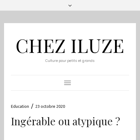
CHEZ ILUZE
Culture pour petits et grands
Toggle
Navigation
/
Education
23 octobre 2020
Ingérable ou atypique ?