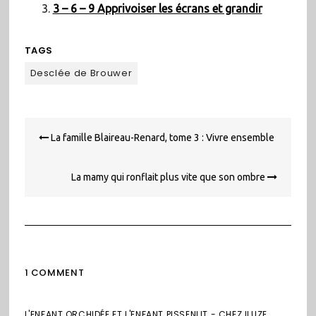
3 – 6 – 9 Apprivoiser les écrans et grandir
TAGS
Desclée de Brouwer
Navigation
La famille Blaireau-Renard, tome 3 : Vivre ensemble
de
l’article
La mamy qui ronflait plus vite que son ombre
1 COMMENT
L'ENFANT ORCHIDÉE ET L'ENFANT PISSENLIT - CHEZ ILUZE