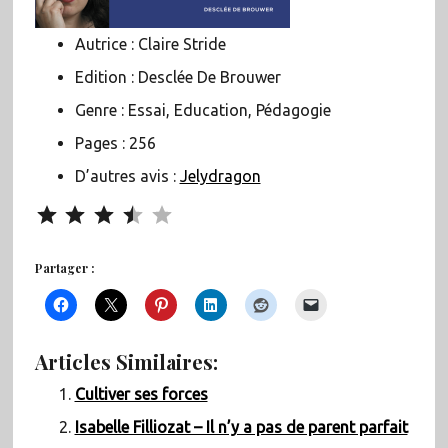
Autrice : Claire Stride
Edition : Desclée De Brouwer
Genre : Essai, Education, Pédagogie
Pages : 256
D’autres avis :
Jelydragon
Note : 3.5 sur 5.
Partager :
Articles Similaires:
Cultiver ses forces
Isabelle Filliozat – Il n’y a pas de parent parfait