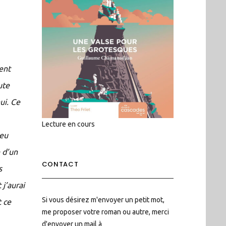
sent
ute
ui. Ce
Lecture en cours
’eu
 d’un
CONTACT
s
 j’aurai
Si vous désirez m'envoyer un petit mot,
t ce
me proposer votre roman ou autre, merci
d'envoyer un mail à