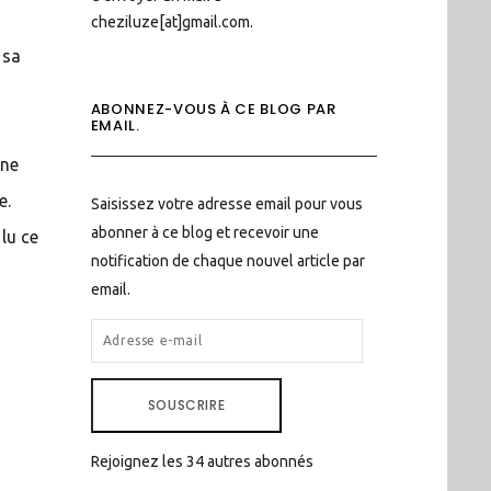
cheziluze[at]gmail.com.
 sa
ABONNEZ-VOUS À CE BLOG PAR
EMAIL.
s
une
e.
Saisissez votre adresse email pour vous
abonner à ce blog et recevoir une
 lu ce
notification de chaque nouvel article par
email.
ADRESSE
E-
MAIL
SOUSCRIRE
Rejoignez les 34 autres abonnés