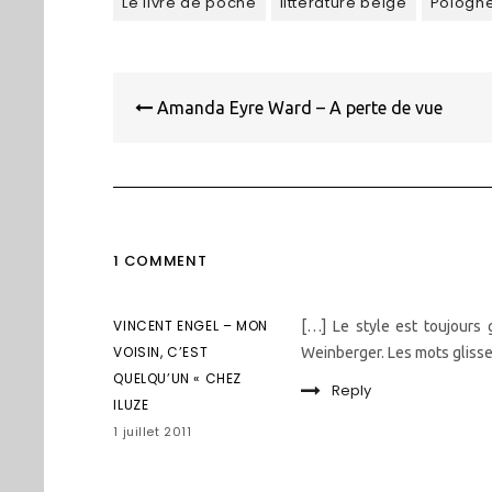
Le livre de poche
littérature belge
Pologn
Navigation
de
Amanda Eyre Ward – A perte de vue
l’article
1 COMMENT
VINCENT ENGEL – MON
[…] Le style est toujours 
VOISIN, C’EST
Weinberger. Les mots glisse
QUELQU’UN « CHEZ
Reply
ILUZE
1 juillet 2011