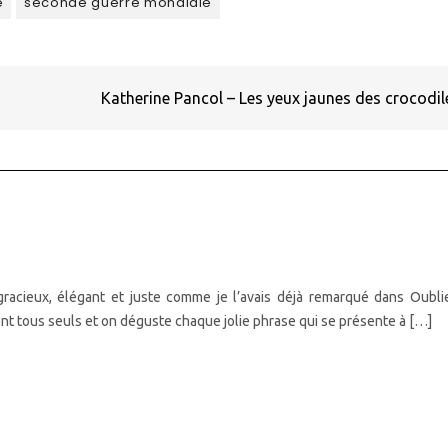
e
seconde guerre mondiale
Katherine Pancol – Les yeux jaunes des crocodi
gracieux, élégant et juste comme je l’avais déjà remarqué dans Oubl
nt tous seuls et on déguste chaque jolie phrase qui se présente à […]