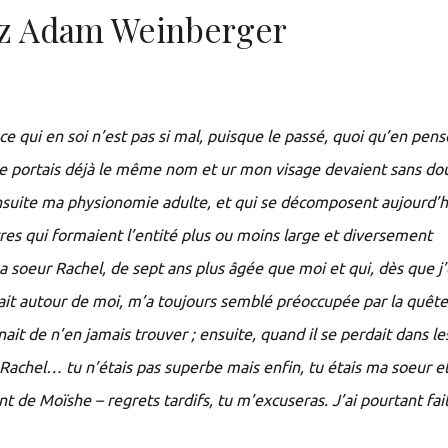
ez Adam Weinberger
, ce qui en soi n’est pas si mal, puisque le passé, quoi qu’en pen
 Je portais déjà le même nom et ur mon visage devaient sans do
nsuite ma physionomie adulte, et qui se décomposent aujourd’h
tres qui formaient l’entité plus ou moins large et diversement
ma soeur Rachel, de sept ans plus âgée que moi et qui, dès que j
sait autour de moi, m’a toujours semblé préoccupée par la quête
nait de n’en jamais trouver ; ensuite, quand il se perdait dans le
t. Rachel… tu n’étais pas superbe mais enfin, tu étais ma soeur et
t de Moïshe – regrets tardifs, tu m’excuseras. J’ai pourtant fai