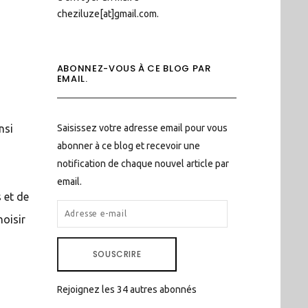
cheziluze[at]gmail.com.
ABONNEZ-VOUS À CE BLOG PAR
EMAIL.
Saisissez votre adresse email pour vous
nsi
abonner à ce blog et recevoir une
notification de chaque nouvel article par
email.
s et de
ADRESSE
hoisir
E-
MAIL
SOUSCRIRE
Rejoignez les 34 autres abonnés