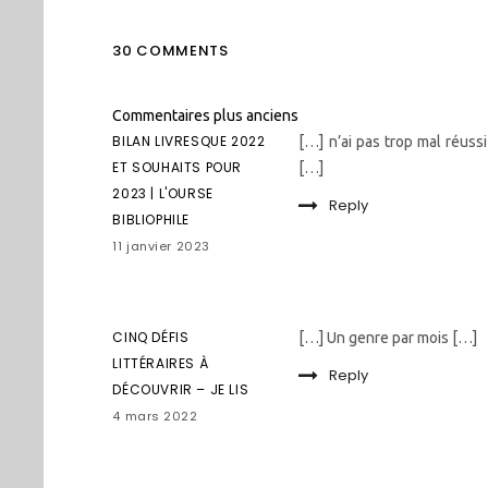
30 COMMENTS
Navigation
Commentaires plus anciens
dans
BILAN LIVRESQUE 2022
[…] n’ai pas trop mal réuss
les
ET SOUHAITS POUR
[…]
commentaires
2023 | L'OURSE
Reply
BIBLIOPHILE
11 janvier 2023
CINQ DÉFIS
[…] Un genre par mois […]
LITTÉRAIRES À
Reply
DÉCOUVRIR – JE LIS
4 mars 2022