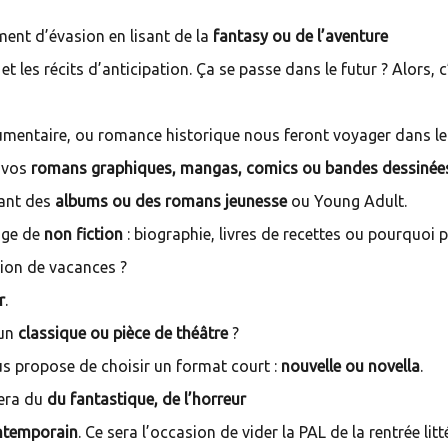
ment d’évasion en lisant de la
fantasy ou de l’aventure
et les récits d’anticipation. Ça se passe dans le futur ? Alors, c
mentaire, ou romance historique nous feront voyager dans le
z vos
romans graphiques, mangas, comics ou bandes dessinée
sant des
albums ou des romans jeunesse
ou Young Adult.
rage de
non fiction
: biographie, livres de recettes ou pourquoi 
tion de vacances ?
r
.
 un
classique ou pièce de théâtre
?
s propose de choisir un format court :
nouvelle ou novella
.
nera du
du fantastique, de l’horreur
ntemporain
. Ce sera l’occasion de vider la PAL de la rentrée litt