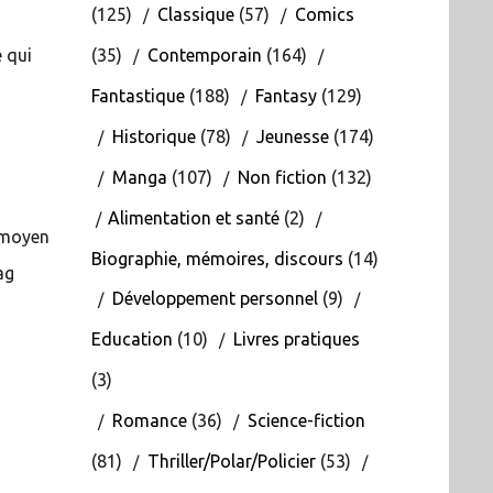
(125)
Classique
(57)
Comics
(35)
Contemporain
(164)
e qui
Fantastique
(188)
Fantasy
(129)
Historique
(78)
Jeunesse
(174)
Manga
(107)
Non fiction
(132)
Alimentation et santé
(2)
e moyen
Biographie, mémoires, discours
(14)
ag
Développement personnel
(9)
Education
(10)
Livres pratiques
(3)
Romance
(36)
Science-fiction
(81)
Thriller/Polar/Policier
(53)