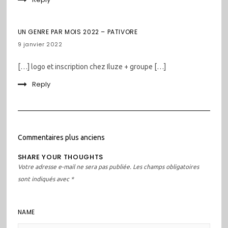
UN GENRE PAR MOIS 2022 – PATIVORE
9 janvier 2022
[…] logo et inscription chez Iluze + groupe […]
Reply
Navigation
Commentaires plus anciens
dans
SHARE YOUR THOUGHTS
les
Votre adresse e-mail ne sera pas publiée.
Les champs obligatoires
commentaires
sont indiqués avec
*
NAME