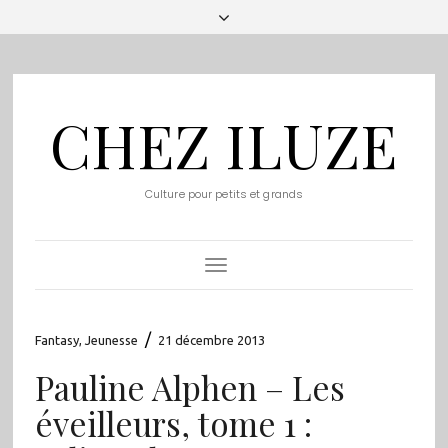
CHEZ ILUZE
Culture pour petits et grands
Toggle
Navigation
/
Fantasy
,
Jeunesse
21 décembre 2013
Pauline Alphen – Les
éveilleurs, tome 1 :