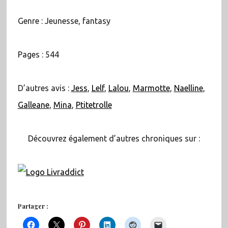
Genre : Jeunesse, fantasy
Pages : 544
D’autres avis :
Jess
,
Lelf
,
Lalou
,
Marmotte
,
Naelline
,
Galleane
,
Mina
,
Ptitetrolle
Découvrez également d’autres chroniques sur :
Partager :