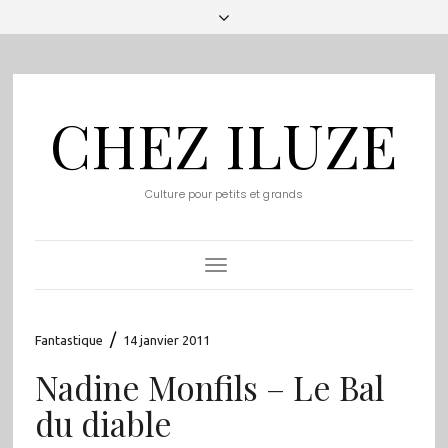
CHEZ ILUZE
Culture pour petits et grands
Toggle
Navigation
/
Fantastique
14 janvier 2011
Nadine Monfils – Le Bal
du diable