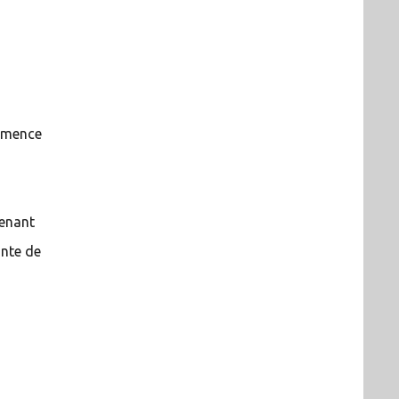
ommence
tenant
nte de