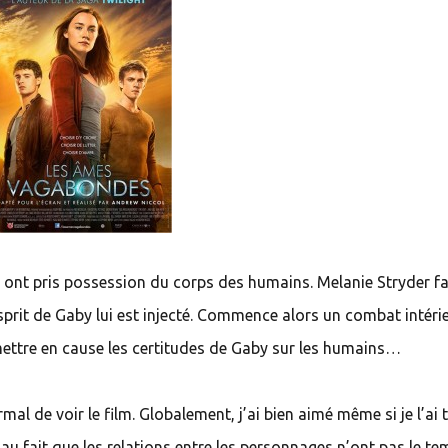
s ont pris possession du corps des humains. Melanie Stryder fa
esprit de Gaby lui est injecté. Commence alors un combat intéri
emettre en cause les certitudes de Gaby sur les humains…
rmal de voir le film. Globalement, j’ai bien aimé même si je l’ai 
 au fait que les relations entre les personnages n’ont pas le t