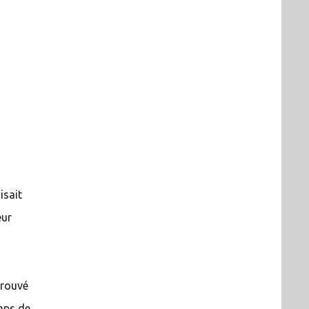
isait
eur
trouvé
emps de