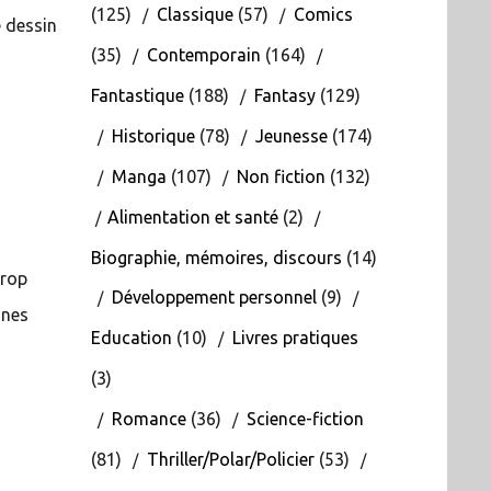
(125)
Classique
(57)
Comics
e dessin
(35)
Contemporain
(164)
Fantastique
(188)
Fantasy
(129)
Historique
(78)
Jeunesse
(174)
Manga
(107)
Non fiction
(132)
Alimentation et santé
(2)
Biographie, mémoires, discours
(14)
trop
Développement personnel
(9)
unes
Education
(10)
Livres pratiques
(3)
Romance
(36)
Science-fiction
(81)
Thriller/Polar/Policier
(53)