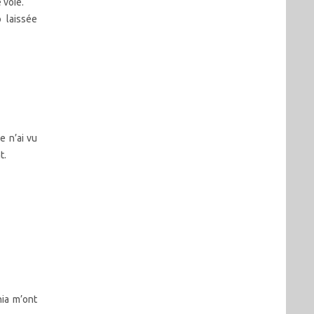
 voie.
 laissée
e n’ai vu
t.
nia m’ont