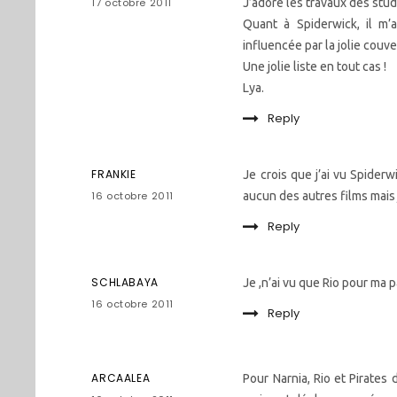
17 octobre 2011
J’adore les travaux des studi
Quant à Spiderwick, il m
influencée par la jolie cou
Une jolie liste en tout cas !
Lya.
Reply
FRANKIE
Je crois que j’ai vu Spiderwi
16 octobre 2011
aucun des autres films mais 
Reply
SCHLABAYA
Je ,n’ai vu que Rio pour ma pa
16 octobre 2011
Reply
ARCAALEA
Pour Narnia, Rio et Pirates