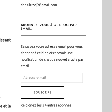
cheziluze[at]gmail.com.
ABONNEZ-VOUS À CE BLOG PAR
EMAIL.
tissant
Saisissez votre adresse email pour vous
abonner à ce blog et recevoir une
notification de chaque nouvel article par
email.
ADRESSE
E-
MAIL
SOUSCRIRE
t
Rejoignez les 34 autres abonnés
e et la