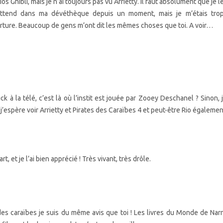
os Ghibli, mais je n’ai toujours pas vu Arrietty. Il faut absolument que je le
’attend dans ma dévéthèque depuis un moment, mais je m’étais trop
verture. Beaucoup de gens m’ont dit les mêmes choses que toi. A voir…
ck à la télé, c’est là où l’instit est jouée par Zooey Deschanel ? Sinon, j
j’espère voir Arrietty et Pirates des Caraïbes 4 et peut-être Rio égalemen
rt, et je l’ai bien apprécié ! Très vivant, très drôle.
 des caraïbes je suis du même avis que toi ! Les livres du Monde de Nar