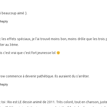
ai beaucoup aimé :).
Reply
t les effets spéciaux, je l’ai trouvé moins bon, moins drôle que les trois 
rêter au 3ème.
is c’est vrai que c’est fort jeunesse lol
ow commence à devenir pathétique. Ils auraient du s’arrêter.
Reply
 toi : Rio est LE dessin animé de 2011. Très coloré, tout en chanson, juste