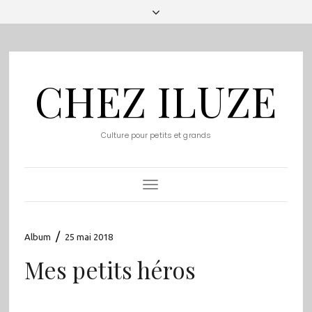
CHEZ ILUZE
Culture pour petits et grands
Toggle
Navigation
/
Album
25 mai 2018
Mes petits héros