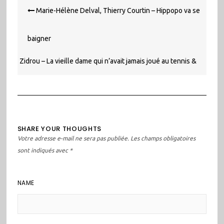
Navigation
Marie-Hélène Delval, Thierry Courtin – Hippopo va se
de
l’article
baigner
Zidrou – La vieille dame qui n’avait jamais joué au tennis &
autres nouvelles qui font du bien
SHARE YOUR THOUGHTS
Votre adresse e-mail ne sera pas publiée.
Les champs obligatoires
sont indiqués avec
*
NAME