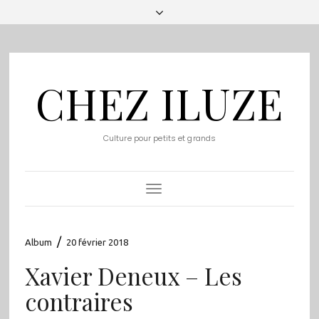
CHEZ ILUZE
Culture pour petits et grands
Toggle
Navigation
/
Album
20 février 2018
Xavier Deneux – Les
contraires