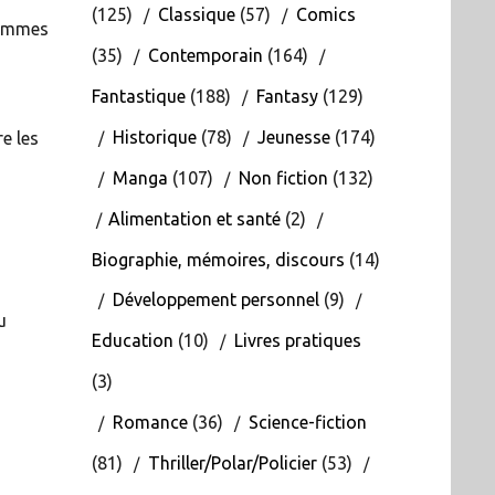
(125)
Classique
(57)
Comics
 sommes
(35)
Contemporain
(164)
Fantastique
(188)
Fantasy
(129)
Historique
(78)
Jeunesse
(174)
e les
Manga
(107)
Non fiction
(132)
Alimentation et santé
(2)
Biographie, mémoires, discours
(14)
Développement personnel
(9)
u
Education
(10)
Livres pratiques
(3)
Romance
(36)
Science-fiction
(81)
Thriller/Polar/Policier
(53)