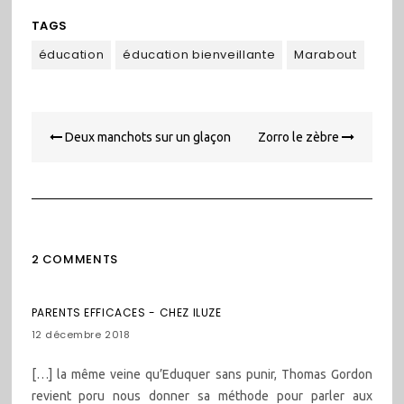
TAGS
éducation
éducation bienveillante
Marabout
Navigation
Deux manchots sur un glaçon
Zorro le zèbre
de
l’article
2 COMMENTS
PARENTS EFFICACES - CHEZ ILUZE
12 décembre 2018
[…] la même veine qu’Eduquer sans punir, Thomas Gordon
revient poru nous donner sa méthode pour parler aux