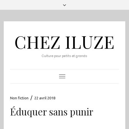
CHEZ ILUZE
Culture pour petits et grands
Toggle
Navigation
/
Non fiction
22 avril 2018
Éduquer sans punir