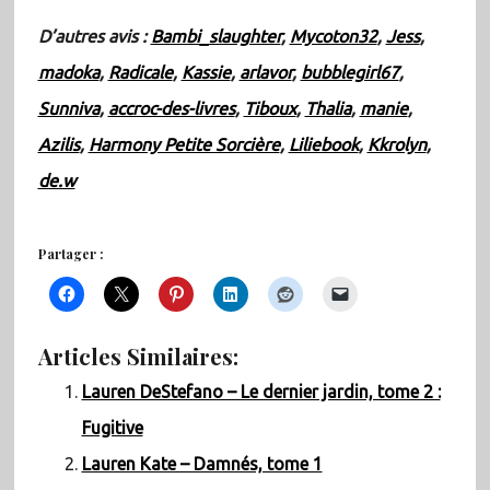
D’autres avis :
Bambi_slaughter
,
Mycoton32
,
Jess
,
madoka
,
Radicale
,
Kassie
,
arlavor
,
bubblegirl67
,
Sunniva
,
accroc-des-livres
,
Tiboux
,
Thalia
,
manie
,
Azilis
,
Harmony Petite Sorcière
,
Liliebook
,
Kkrolyn
,
de.w
Partager :
Articles Similaires:
Lauren DeStefano – Le dernier jardin, tome 2 :
Fugitive
Lauren Kate – Damnés, tome 1