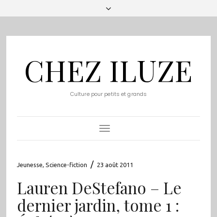
CHEZ ILUZE
Culture pour petits et grands
Toggle
Navigation
/
Jeunesse
,
Science-fiction
23 août 2011
Lauren DeStefano – Le
dernier jardin, tome 1 :