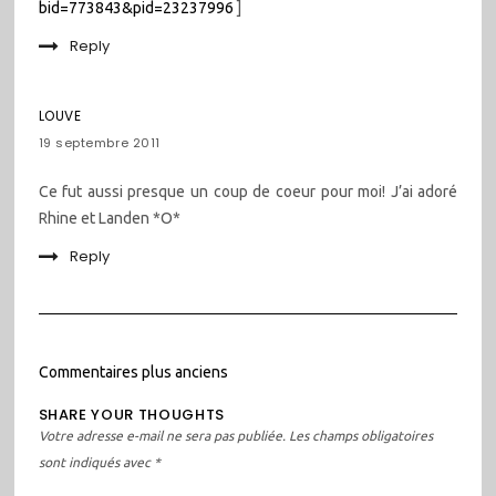
bid=773843&pid=23237996
]
Reply
LOUVE
19 septembre 2011
Ce fut aussi presque un coup de coeur pour moi! J’ai adoré
Rhine et Landen *O*
Reply
Navigation
Commentaires plus anciens
dans
SHARE YOUR THOUGHTS
les
Votre adresse e-mail ne sera pas publiée.
Les champs obligatoires
commentaires
sont indiqués avec
*