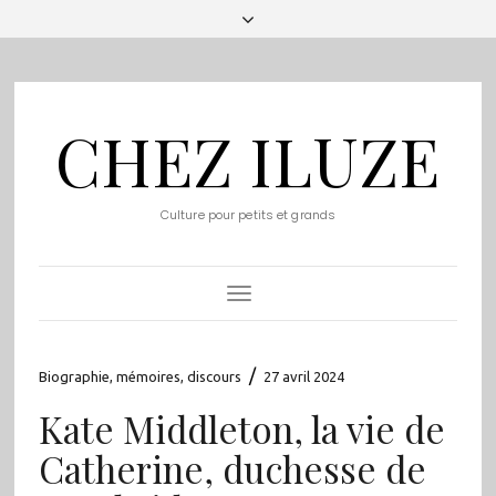
CHEZ ILUZE
Culture pour petits et grands
Toggle
Navigation
/
Biographie, mémoires, discours
27 avril 2024
Kate Middleton, la vie de
Catherine, duchesse de