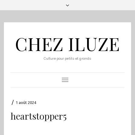
CHEZ ILUZE
Culture pour petits et grands
Toggle
Navigation
/
1 août 2024
heartstopper5