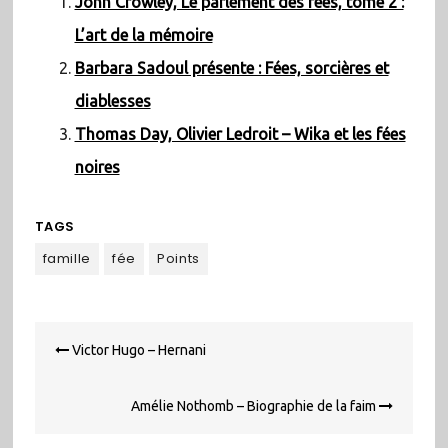
John Crowley, Le parlement des fées, tome 2 :
L’art de la mémoire
Barbara Sadoul présente : Fées, sorcières et
diablesses
Thomas Day, Olivier Ledroit – Wika et les fées
noires
TAGS
famille
fée
Points
Navigation
Victor Hugo – Hernani
de
l’article
Amélie Nothomb – Biographie de la faim