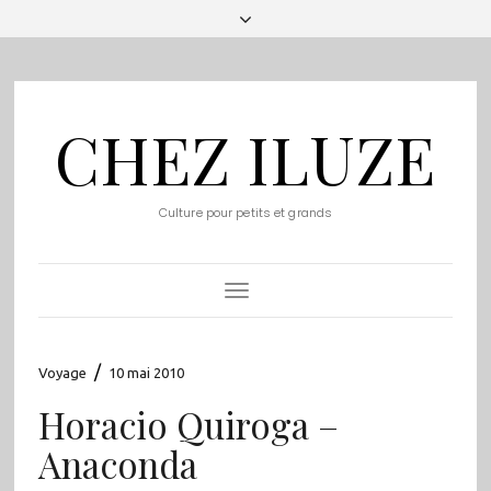
CHEZ ILUZE
Culture pour petits et grands
Toggle
Navigation
/
Voyage
10 mai 2010
Horacio Quiroga –
Anaconda