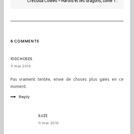
Cressida Cowell – Harold et les dragons, tome 1 :
Comment dresser votre dragon ?
6 COMMENTS
100CHOSES
11 mai 2010
Pas vraiment tentée, envie de choses plus gaies en ce
moment.
Reply
ILUZE
11 mai 2010