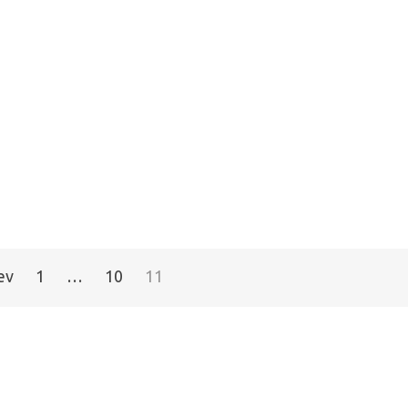
ev
1
…
10
11