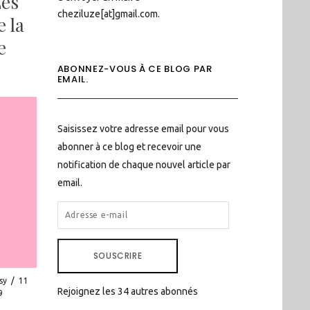
Les
cheziluze[at]gmail.com.
 la
e
ABONNEZ-VOUS À CE BLOG PAR
EMAIL.
Saisissez votre adresse email pour vous
abonner à ce blog et recevoir une
notification de chaque nouvel article par
email.
ADRESSE
E-
MAIL
SOUSCRIRE
sy
/
11
Rejoignez les 34 autres abonnés
9