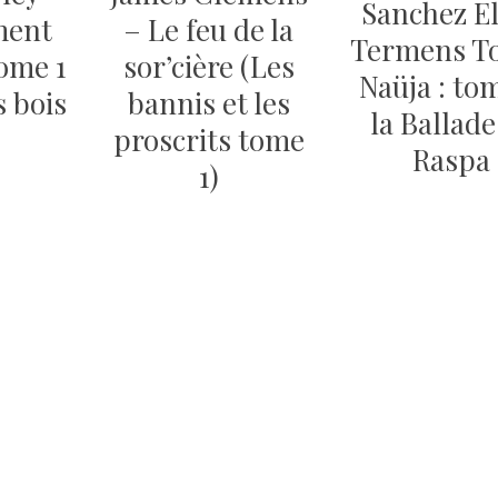
Sanchez El
ment
– Le feu de la
Termens To
tome 1
sor’cière (Les
Naüja : tom
s bois
bannis et les
la Ballade
proscrits tome
Raspa
1)