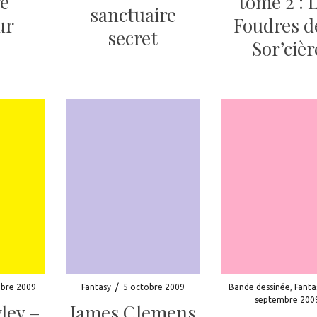
e
tome 2 : 
sanctuaire
ur
Foudres de
secret
Sor’cièr
bre 2009
Fantasy
/
5 octobre 2009
Bande dessinée
,
Fanta
septembre 200
ley –
James Clemens