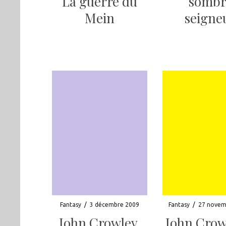
La guerre du
sombr
Mein
seigne
Fantasy
/
3 décembre 2009
Fantasy
/
27 novem
John Crowley,
John Crow