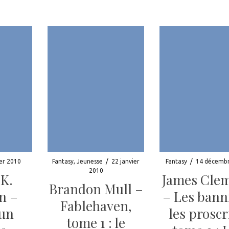
ier 2010
Fantasy
,
Jeunesse
/
22 janvier
Fantasy
/
14 décemb
2010
 K.
James Cle
Brandon Mull –
n –
– Les banni
Fablehaven,
’un
les proscr
tome 1 : le