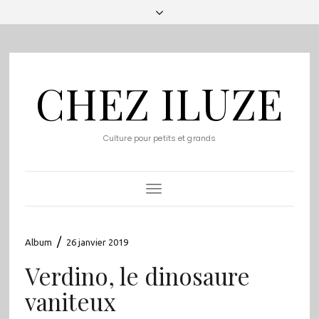
CHEZ ILUZE
Culture pour petits et grands
Toggle
Navigation
/
Album
26 janvier 2019
Verdino, le dinosaure
vaniteux