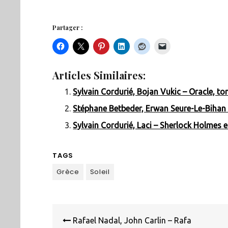
Partager :
Articles Similaires:
Sylvain Cordurié, Bojan Vukic – Oracle, to
Stéphane Betbeder, Erwan Seure-Le-Bihan –
Sylvain Cordurié, Laci – Sherlock Holmes 
TAGS
Grèce
Soleil
Navigation
de
Rafael Nadal, John Carlin – Rafa