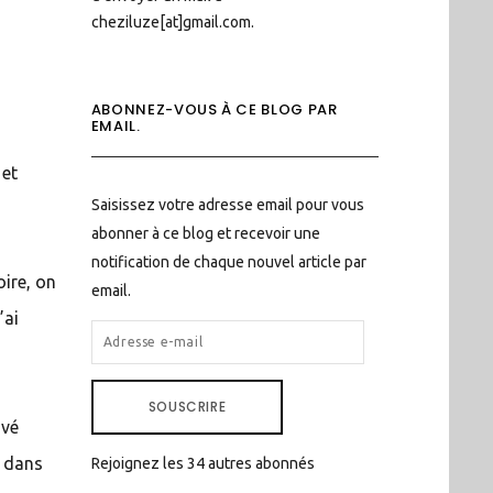
cheziluze[at]gmail.com.
ABONNEZ-VOUS À CE BLOG PAR
EMAIL.
 et
Saisissez votre adresse email pour vous
abonner à ce blog et recevoir une
notification de chaque nouvel article par
oire, on
email.
’ai
ADRESSE
E-
MAIL
SOUSCRIRE
uvé
n dans
Rejoignez les 34 autres abonnés