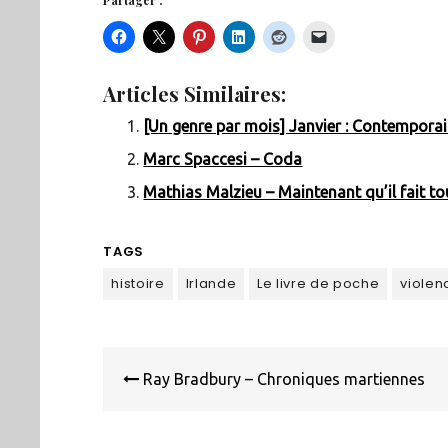
Partager :
Articles Similaires:
[Un genre par mois] Janvier : Contempora
Marc Spaccesi – Coda
Mathias Malzieu – Maintenant qu’il fait tou
TAGS
histoire
Irlande
Le livre de poche
violen
Navigation
de
Ray Bradbury – Chroniques martiennes
l’article