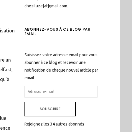
cheziluze[at]gmail.com.
ABONNEZ-VOUS À CE BLOG PAR
nisation
EMAIL.
Saisissez votre adresse email pour vous
dre un
abonner à ce blog et recevoir une
elfast,
notification de chaque nouvel article par
email.
 qu’à
ADRESSE
E-
MAIL
SOUSCRIRE
due
Rejoignez les 34 autres abonnés
sence