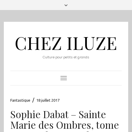
CHEZ ILUZE
Culture pour petits et grands
Toggle
Navigation
/
Fantastique
18 juillet 2017
Sophie Dabat – Sainte
Marie des Ombres, tome