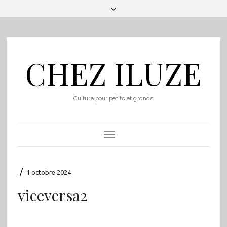
CHEZ ILUZE
Culture pour petits et grands
Toggle
Navigation
/
1 octobre 2024
viceversa2