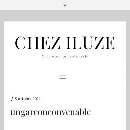
CHEZ ILUZE
Culture pour petits et grands
Toggle
Navigation
/
5 octobre 2021
ungarconconvenable