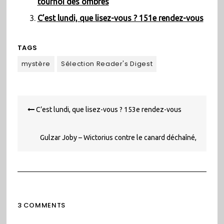
tournoi des ombres
C’est lundi, que lisez-vous ? 151e rendez-vous
TAGS
mystère
Sélection Reader's Digest
Navigation
C’est lundi, que lisez-vous ? 153e rendez-vous
de
l’article
Gulzar Joby – Wictorius contre le canard déchaîné,
épisode 1
3 COMMENTS