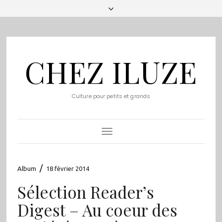
CHEZ ILUZE
Culture pour petits et grands
Toggle
Navigation
/
Album
18 février 2014
Sélection Reader’s
Digest – Au coeur des