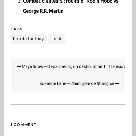
Combat d’auteurs : round 8 : Robin Hobb vs
George R.R. Martin
TAGS
heroic fantasy
J'ai lu
Navigation
Maya Snow – Deux soeurs, un destin, tome 1 : Trahison
de
l’article
Suzanne Lène – L’Immigrée de Shanghai
1 COMMENT