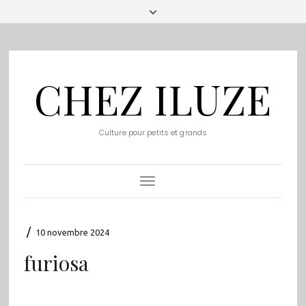
CHEZ ILUZE
Culture pour petits et grands
Toggle
Navigation
/
10 novembre 2024
furiosa