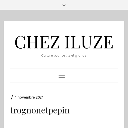
CHEZ ILUZE
Culture pour petits et grands
Toggle
Navigation
/
1 novembre 2021
trognonetpepin