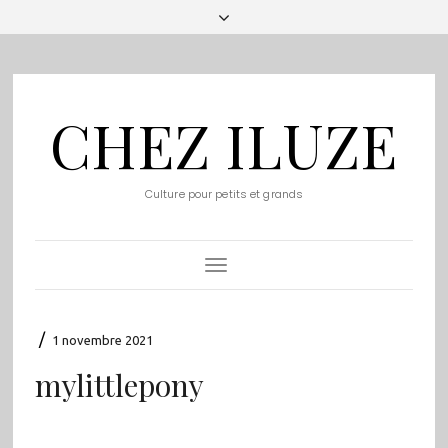
CHEZ ILUZE
Culture pour petits et grands
Toggle
Navigation
/
1 novembre 2021
mylittlepony