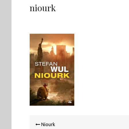
niourk
Navigation
de
Niourk