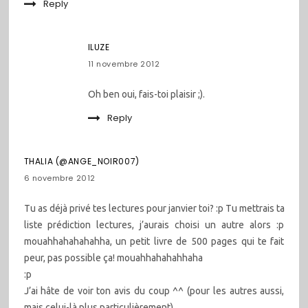
Reply
ILUZE
11 novembre 2012
Oh ben oui, fais-toi plaisir ;).
Reply
THALIA (@ANGE_NOIR007)
6 novembre 2012
Tu as déjà privé tes lectures pour janvier toi? :p Tu mettrais ta
liste prédiction lectures, j’aurais choisi un autre alors :p
mouahhahahahahha, un petit livre de 500 pages qui te fait
peur, pas possible ça! mouahhahahahhaha
:p
J’ai hâte de voir ton avis du coup ^^ (pour les autres aussi,
mais celui-là plus particulièrement)