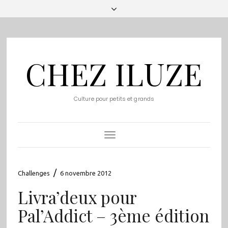
CHEZ ILUZE
Culture pour petits et grands
Toggle
Navigation
/
Challenges
6 novembre 2012
Livra’deux pour
Pal’Addict – 3ème édition