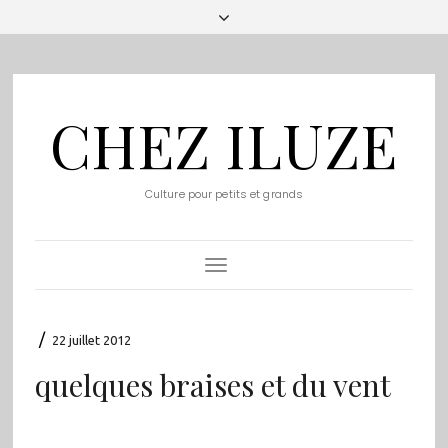
CHEZ ILUZE
Culture pour petits et grands
Toggle
Navigation
/
22 juillet 2012
quelques braises et du vent