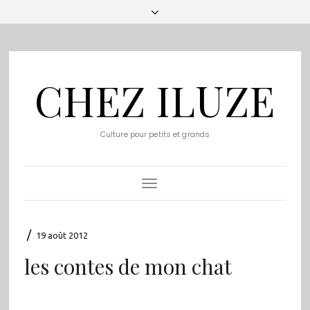
CHEZ ILUZE
Culture pour petits et grands
Toggle
Navigation
/
19 août 2012
les contes de mon chat