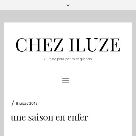
CHEZ ILUZE
Culture pour petits et grands
Toggle
Navigation
/
8 juillet 2012
une saison en enfer