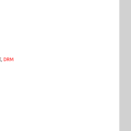
€,
DRM