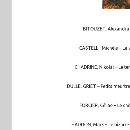
BITOUZET, Alexandra –
CASTELLI, Michèle – La v
CHADRINE, Nikolaï – Le te
DULLE, GRIET – Petits meurtres
FORCIER, Céline – Le chê
HADDON, Mark – Le bizarre in