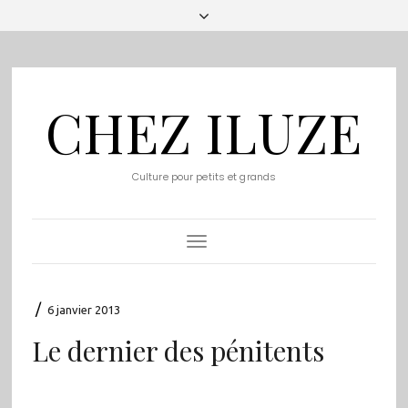
CHEZ ILUZE
Culture pour petits et grands
Toggle
Navigation
/
6 janvier 2013
Le dernier des pénitents