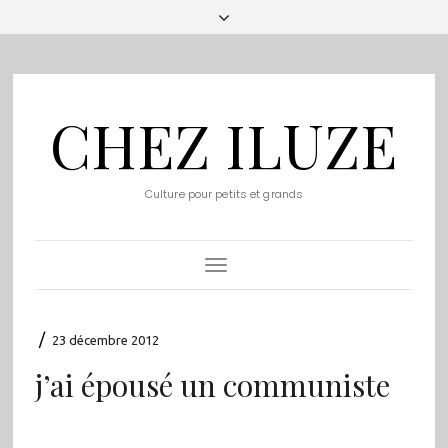
CHEZ ILUZE
Culture pour petits et grands
Toggle
Navigation
/
23 décembre 2012
j’ai épousé un communiste