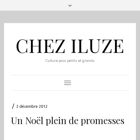
CHEZ ILUZE
Culture pour petits et grands
Toggle
Navigation
/
2 décembre 2012
Un Noël plein de promesses