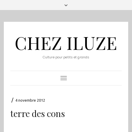
CHEZ ILUZE
Culture pour petits et grands
Toggle
Navigation
/
4 novembre 2012
terre des cons