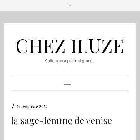
CHEZ ILUZE
Culture pour petits et grands
Toggle
Navigation
/
4 novembre 2012
la sage-femme de venise