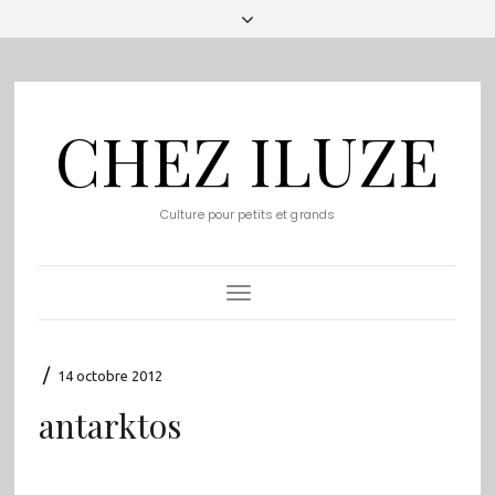
CHEZ ILUZE
Culture pour petits et grands
Toggle
Navigation
/
14 octobre 2012
antarktos